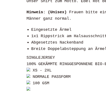
Unser Shirt zum Motto. Edel Rot b
Hinweis: (Unisex)
Frauen bitte ein
Männer ganz normal.
Eingesetzte Ärmel
1x1 Rippstrick am Halsausschnit
Abgesetztes Nackenband
Breite Doppelabsteppung an Ärme
SINGLEJERSEY
100% GEKÄMMTE RINGGESPONNENE BIO-
XS
- 2
XL
NORMALE PASSFORM
180 GSM