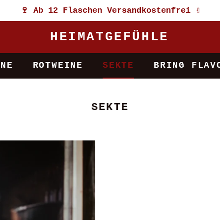
🍷 Ab 12 Flaschen Versandkostenfrei ✌️
HEIMATGEFÜHLE
ATION
INE
ROTWEINE
SEKTE
BRING FLAV
KATEGORIE:
SEKTE