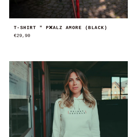
T-SHIRT " P❌ALZ AMORE (BLACK)
Normaler
€29,90
Preis