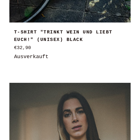
T-SHIRT "TRINKT WEIN UND LIEBT
EUCH!" (UNISEX) BLACK
Normaler
€32,90
Preis
Ausverkauft