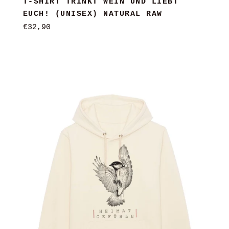
T-SHIRT TRINKT WEIN UND LIEBT
EUCH! (UNISEX) NATURAL RAW
Normaler
€32,90
Preis