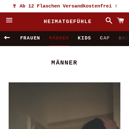
🍷 Ab 12 Flaschen Versandkostenfrei ✌️
Suche
W
HEIMATGEFÜHLE
Menü
ZURÜCK ZUR SEITEN-NAVIGATION
FRAUEN
MÄNNER
KIDS
CAP
BAU
KATEGORIE:
MÄNNER