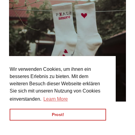
Wir verwenden Cookies, um ihnen ein
besseres Erlebnis zu bieten. Mit dem
weiteren Besuch dieser Webseite erklären
Sie sich mit unseren Nutzung von Cookies
einverstanden.
Learn More
SOCKEN „P❌ALZ AMORE“
Prost!
Normaler
€12,90
Preis