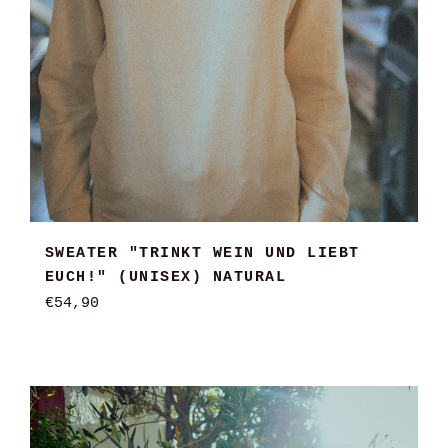
SWEATER "TRINKT WEIN UND LIEBT
EUCH!" (UNISEX) NATURAL
Normaler
€54,90
Preis