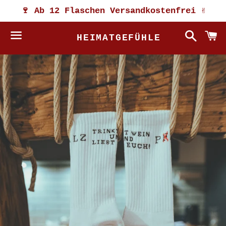
🍷 Ab 12 Flaschen Versandkostenfrei ✌️
Suche
W
HEIMATGEFÜHLE
Menü