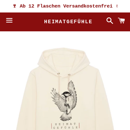
🍷 Ab 12 Flaschen Versandkostenfrei ✌️
Suche
W
HEIMATGEFÜHLE
Menü